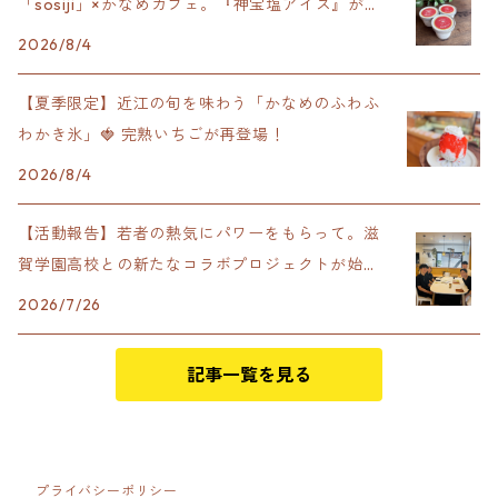
「sosiji」×かなめカフェ。『神宝塩アイス』が完
成！
2026/8/4
【夏季限定】近江の旬を味わう「かなめのふわふ
わかき氷」🍓 完熟いちごが再登場！
2026/8/4
【活動報告】若者の熱気にパワーをもらって。滋
賀学園高校との新たなコラボプロジェクトが始動
します！
2026/7/26
記事一覧を見る
プライバシーポリシー