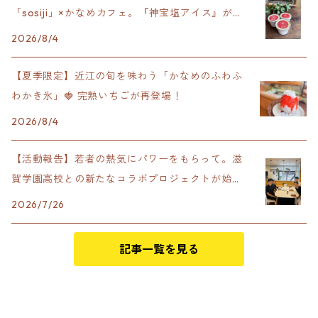
「sosiji」×かなめカフェ。『神宝塩アイス』が完
成！
2026/8/4
【夏季限定】近江の旬を味わう「かなめのふわふ
わかき氷」🍓 完熟いちごが再登場！
2026/8/4
【活動報告】若者の熱気にパワーをもらって。滋
賀学園高校との新たなコラボプロジェクトが始動
します！
2026/7/26
記事一覧を見る