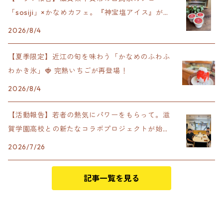
「sosiji」×かなめカフェ。『神宝塩アイス』が完
成！
2026/8/4
【夏季限定】近江の旬を味わう「かなめのふわふ
わかき氷」🍓 完熟いちごが再登場！
2026/8/4
【活動報告】若者の熱気にパワーをもらって。滋
賀学園高校との新たなコラボプロジェクトが始動
します！
2026/7/26
記事一覧を見る