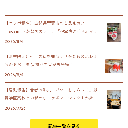
【コラボ報告】滋賀県甲賀市の古民家カフェ
「sosiji」×かなめカフェ。『神宝塩アイス』が完
成！
2026/8/4
【夏季限定】近江の旬を味わう「かなめのふわふ
わかき氷」🍓 完熟いちごが再登場！
2026/8/4
【活動報告】若者の熱気にパワーをもらって。滋
賀学園高校との新たなコラボプロジェクトが始動
します！
2026/7/26
記事一覧を見る