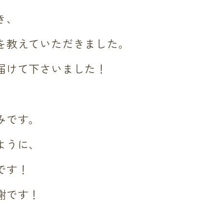
き、
を教えていただきました。
届けて下さいました！
みです。
ように、
です！
謝です！