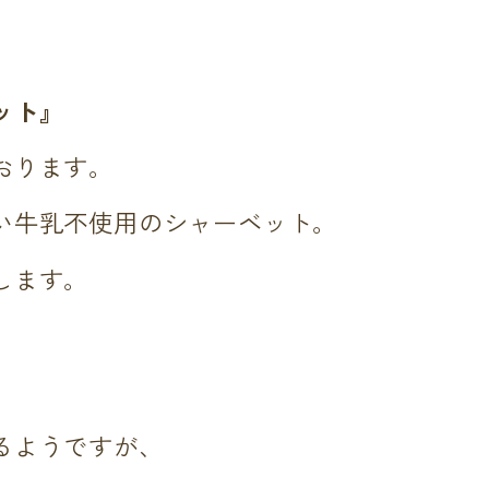
ット』
おります。
い牛乳不使用のシャーベット。
します。
。
るようですが、