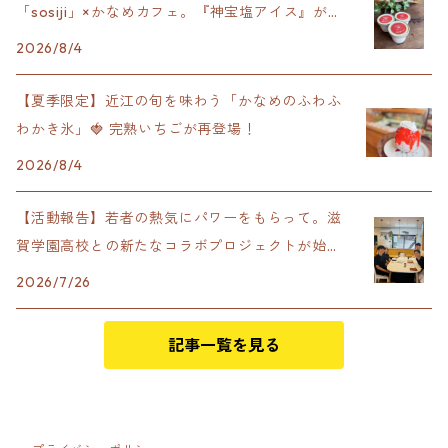
「sosiji」×かなめカフェ。『神宝塩アイス』が完
成！
2026/8/4
【夏季限定】近江の旬を味わう「かなめのふわふ
わかき氷」🍓 完熟いちごが再登場！
2026/8/4
【活動報告】若者の熱気にパワーをもらって。滋
賀学園高校との新たなコラボプロジェクトが始動
します！
2026/7/26
記事一覧を見る