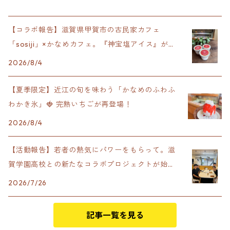
【コラボ報告】滋賀県甲賀市の古民家カフェ
「sosiji」×かなめカフェ。『神宝塩アイス』が完
成！
2026/8/4
【夏季限定】近江の旬を味わう「かなめのふわふ
わかき氷」🍓 完熟いちごが再登場！
2026/8/4
【活動報告】若者の熱気にパワーをもらって。滋
賀学園高校との新たなコラボプロジェクトが始動
します！
2026/7/26
記事一覧を見る