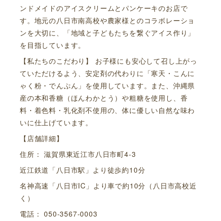
ンドメイドのアイスクリームとパンケーキのお店で
す。地元の八日市南高校や農家様とのコラボレーショ
ンを大切に、「地域と子どもたちを繋ぐアイス作り」
を目指しています。
【私たちのこだわり】 お子様にも安心して召し上がっ
ていただけるよう、安定剤の代わりに「寒天・こんに
ゃく粉・でんぷん」を使用しています。また、沖縄県
産の本和香糖（ほんわかとう）や粗糖を使用し、香
料・着色料・乳化剤不使用の、体に優しい自然な味わ
いに仕上げています。
【店舗詳細】
住所： 滋賀県東近江市八日市町4-3
近江鉄道「八日市駅」より徒歩約10分
名神高速「八日市IC」より車で約10分（八日市高校近
く）
電話： 050-3567-0003