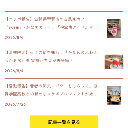
【コラボ報告】滋賀県甲賀市の古民家カフェ
「sosiji」×かなめカフェ。『神宝塩アイス』が完
成！
2026/8/4
【夏季限定】近江の旬を味わう「かなめのふわふ
わかき氷」🍓 完熟いちごが再登場！
2026/8/4
【活動報告】若者の熱気にパワーをもらって。滋
賀学園高校との新たなコラボプロジェクトが始動
します！
2026/7/26
記事一覧を見る