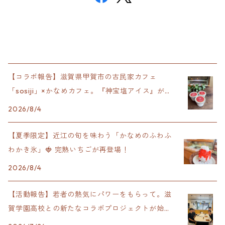
【コラボ報告】滋賀県甲賀市の古民家カフェ
「sosiji」×かなめカフェ。『神宝塩アイス』が完
成！
2026/8/4
【夏季限定】近江の旬を味わう「かなめのふわふ
わかき氷」🍓 完熟いちごが再登場！
2026/8/4
【活動報告】若者の熱気にパワーをもらって。滋
賀学園高校との新たなコラボプロジェクトが始動
します！